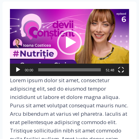
P
l
a
y
e
r
v
i
00:00
51:48
d
Lorem ipsum dolor sit amet, consectetur
e
adipiscing elit, sed do eiusmod tempor
o
incididunt ut labore et dolore magna aliqua.
Purus sit amet volutpat consequat mauris nunc.
Arcu bibendum at varius vel pharetra. Iaculis at
erat pellentesque adipiscing commodo elit.
Tristique sollicitudin nibh sit amet commodo
nulla facilisi nullam. Amet justo donec enim