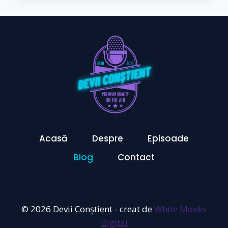
OPREȘTE,
RĂMÂNE
CLARITATEA
Acasă
Despre
Episoade
Blog
Contact
© 2026 Devii Conștient - creat de
White Monks
Digital