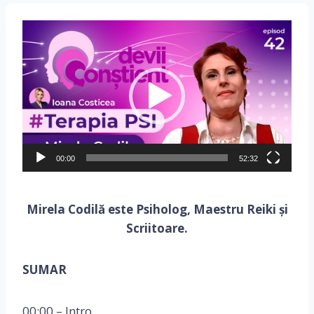
P
l
a
y
e
r
v
i
00:00
52:32
d
e
Mirela Codilă este Psiholog, Maestru Reiki și
o
Scriitoare.
SUMAR
00:00 – Intro