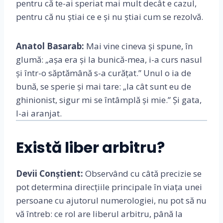
pentru că te-ai speriat mai mult decât e cazul,
pentru că nu știai ce e și nu știai cum se rezolvă.
Anatol Basarab:
Mai vine cineva și spune, în
glumă: „așa era și la bunică-mea, i-a curs nasul
și într-o săptămână s-a curățat.” Unul o ia de
bună, se sperie și mai tare: „la cât sunt eu de
ghinionist, sigur mi se întâmplă și mie.” Și gata,
l-ai aranjat.
Există liber arbitru?
Devii Conștient:
Observând cu câtă precizie se
pot determina direcțiile principale în viața unei
persoane cu ajutorul numerologiei, nu pot să nu
vă întreb: ce rol are liberul arbitru, până la