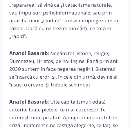
„repararea” să vină ca și cataclisme naturale,
sau impulsuri psihoinformaționale, sau prin
apariția unor „ciudați” care vor împinge spre un
război. Dacă nu ne trezim din cărți, ne trezim
„rapid”.
Anatol Basarab:
Negăm tot: istorie, religie,
Dumnezeu, Hristos, pe noi înșine. Până prin anii
2030 suntem în faza negarea negării. Sistemul
se încarcă cu erori și, în cele din urmă, devine el
însuși o eroare. Și trebuie schimbat.
Anatol Basarab:
Uite capitalismul: odată
cucerite toate piețele, ce mai cucerești? Te
cucerești unul pe altul. Ajungi iar în punctul de
criză. Indiferent cine câștigă alegerile, ceilalți se