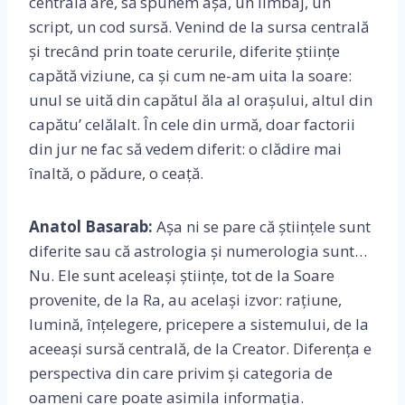
centrală are, să spunem așa, un limbaj, un
script, un cod sursă. Venind de la sursa centrală
și trecând prin toate cerurile, diferite științe
capătă viziune, ca și cum ne-am uita la soare:
unul se uită din capătul ăla al orașului, altul din
capătu’ celălalt. În cele din urmă, doar factorii
din jur ne fac să vedem diferit: o clădire mai
înaltă, o pădure, o ceață.
Anatol Basarab:
Așa ni se pare că științele sunt
diferite sau că astrologia și numerologia sunt…
Nu. Ele sunt aceleași științe, tot de la Soare
provenite, de la Ra, au același izvor: rațiune,
lumină, înțelegere, pricepere a sistemului, de la
aceeași sursă centrală, de la Creator. Diferența e
perspectiva din care privim și categoria de
oameni care poate asimila informația.