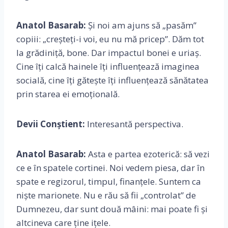
Anatol Basarab:
Și noi am ajuns să „pasăm”
copiii: „creșteți-i voi, eu nu mă pricep”. Dăm tot
la grădiniță, bone. Dar impactul bonei e uriaș.
Cine îți calcă hainele îți influențează imaginea
socială, cine îți gătește îți influențează sănătatea
prin starea ei emoțională.
Devii Conștient:
Interesantă perspectiva.
Anatol Basarab:
Asta e partea ezoterică: să vezi
ce e în spatele cortinei. Noi vedem piesa, dar în
spate e regizorul, timpul, finanțele. Suntem ca
niște marionete. Nu e rău să fii „controlat” de
Dumnezeu, dar sunt două mâini: mai poate fi și
altcineva care ține ițele.