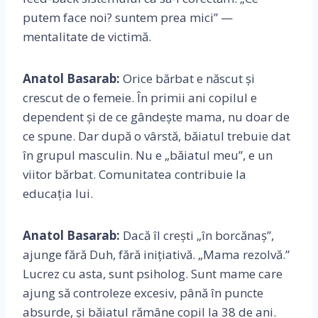
putem face noi? suntem prea mici” —
mentalitate de victimă.
Anatol Basarab:
Orice bărbat e născut și
crescut de o femeie. În primii ani copilul e
dependent și de ce gândește mama, nu doar de
ce spune. Dar după o vârstă, băiatul trebuie dat
în grupul masculin. Nu e „băiatul meu”, e un
viitor bărbat. Comunitatea contribuie la
educația lui.
Anatol Basarab:
Dacă îl crești „în borcănaș”,
ajunge fără Duh, fără inițiativă. „Mama rezolvă.”
Lucrez cu asta, sunt psiholog. Sunt mame care
ajung să controleze excesiv, până în puncte
absurde, și băiatul rămâne copil la 38 de ani.