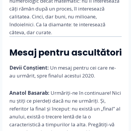
numerologic decât matematic: nu îl interesează
câți rămân după un proces, îl interesează
calitatea. Cinci, dar buni, nu milioane,
îndoielnici. Ca la diamante: te interesează
câteva, dar curate.
Mesaj pentru ascultători
Devii Conștient:
Un mesaj pentru cei care ne-
au urmărit, spre finalul acestui 2020.
Anatol Basarab:
Urmăriți-ne în continuare! Nici
nu știți ce pierdeți dacă nu ne urmăriți. Și,
referitor la final și început: nu există un „final” al
anului, există o trecere lentă de la o
caracteristică a timpurilor la alta. Pregătiți-vă