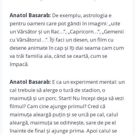
Anatol Basarab:
De exemplu, astrologia e
pentru oameni care pot gândi în imagini: „uite
un Vărsător și un Rac…”, „Capricorn…”, „Gemenii
cu Vărsătorul…”. Îți faci un desen, un film cu
desene animate în cap și îți dai seama cam cum
va trăi familia aia, când se ceartă, cum se
împacă.
Anatol Basarab:
E ca un experiment mental: un
cal trebuie să alerge o tură de stadion, o
maimuță și un porc. Start! Nu începi deja să vezi
filmul? Cam cine ajunge primul? Cred că
maimuța aleargă puțin și se urcă pe cal, calul
aleargă, maimuța se odihnește, sare de pe el
înainte de final și ajunge prima. Apoi calul se