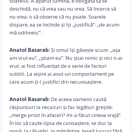
soarelui. A apărut lumina, e obligată să se
deschidă, nu că vrea sau nu vrea. Să încerce să
nu vrea: o să observe că nu poate. Soarele
dispare, ea se închide și își „justifică”: „de acum
mă odihnesc”.
Anatol Basarab:
Și omul își găsește scuze: „așa
am vrut eu”, „știam eu”. Nu știai nimic și nici n-ai
vrut; ai fost influențat de o serie de factori
subtili. La ieșire ai avut un comportament pe
care acum ți-l justifici din necunoaștere.
Anatol Basarab:
De aceea oamenii caută
răspunsuri la necazuri și fac legături greșite:
„merge prost în afaceri? mi-a făcut cineva vrajă”.
În loc să caute lipsa de cunoaștere, se duc la
popă, la călugări, la mănăstire, leagă lucruri fără