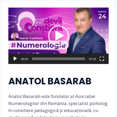
P
l
a
y
e
r
v
i
00:00
57:03
d
e
ANATOL BASARAB
o
Anatol Basarab este fondator al Asociației
Numerologilor din România, specialist psiholog
în consiliere pedagogică și educațională, cu