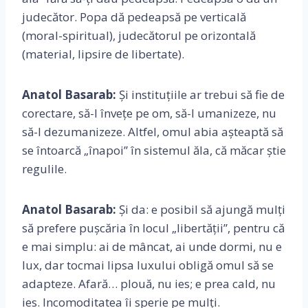
judecător. Popa dă pedeapsă pe verticală
(moral-spiritual), judecătorul pe orizontală
(material, lipsire de libertate).
Anatol Basarab:
Și instituțiile ar trebui să fie de
corectare, să-l învețe pe om, să-l umanizeze, nu
să-l dezumanizeze. Altfel, omul abia așteaptă să
se întoarcă „înapoi” în sistemul ăla, că măcar știe
regulile.
Anatol Basarab:
Și da: e posibil să ajungă mulți
să prefere pușcăria în locul „libertății”, pentru că
e mai simplu: ai de mâncat, ai unde dormi, nu e
lux, dar tocmai lipsa luxului obligă omul să se
adapteze. Afară… plouă, nu ies; e prea cald, nu
ies. Incomoditatea îi sperie pe mulți.