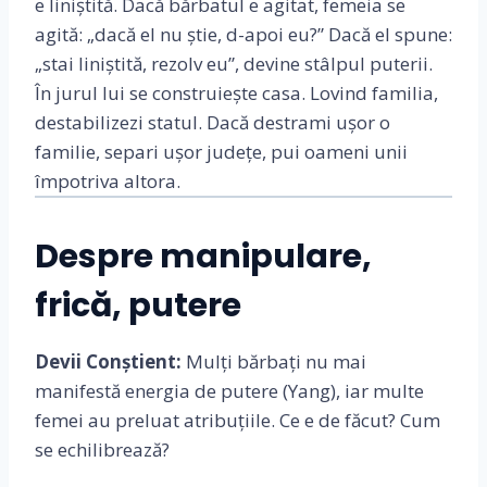
e liniștită. Dacă bărbatul e agitat, femeia se
agită: „dacă el nu știe, d-apoi eu?” Dacă el spune:
„stai liniștită, rezolv eu”, devine stâlpul puterii.
În jurul lui se construiește casa. Lovind familia,
destabilizezi statul. Dacă destrami ușor o
familie, separi ușor județe, pui oameni unii
împotriva altora.
Despre manipulare,
frică, putere
Devii Conștient:
Mulți bărbați nu mai
manifestă energia de putere (Yang), iar multe
femei au preluat atribuțiile. Ce e de făcut? Cum
se echilibrează?