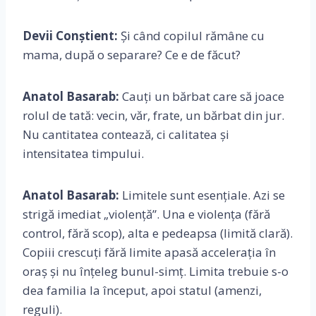
Devii Conștient:
Și când copilul rămâne cu
mama, după o separare? Ce e de făcut?
Anatol Basarab:
Cauți un bărbat care să joace
rolul de tată: vecin, văr, frate, un bărbat din jur.
Nu cantitatea contează, ci calitatea și
intensitatea timpului.
Anatol Basarab:
Limitele sunt esențiale. Azi se
strigă imediat „violență”. Una e violența (fără
control, fără scop), alta e pedeapsa (limită clară).
Copiii crescuți fără limite apasă accelerația în
oraș și nu înțeleg bunul-simț. Limita trebuie s-o
dea familia la început, apoi statul (amenzi,
reguli).