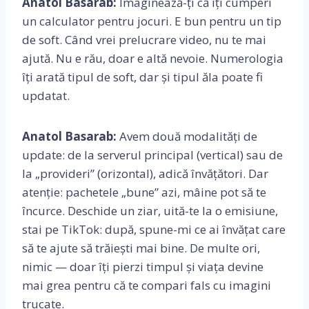
Anatol Basarab:
Imaginează-ți că îți cumperi
un calculator pentru jocuri. E bun pentru un tip
de soft. Când vrei prelucrare video, nu te mai
ajută. Nu e rău, doar e altă nevoie. Numerologia
îți arată tipul de soft, dar și tipul ăla poate fi
updatat.
Anatol Basarab:
Avem două modalități de
update: de la serverul principal (vertical) sau de
la „provideri” (orizontal), adică învățători. Dar
atenție: pachetele „bune” azi, mâine pot să te
încurce. Deschide un ziar, uită-te la o emisiune,
stai pe TikTok: după, spune-mi ce ai învățat care
să te ajute să trăiești mai bine. De multe ori,
nimic — doar îți pierzi timpul și viața devine
mai grea pentru că te compari fals cu imagini
trucate.