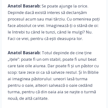
Anatol Basarab:
Se poate ajunge la orice.
Depinde dacă există interes să declanșăm
procesul acum sau mai târziu. Cu omenirea poți
face absolut ce vrei. Imaginează-ți o stână de oi:
le întrebi tu când le tunzi, când le mulgi? Nu.
Faci ce vrei, pentru că ești deasupra lor.
Anatol Basarab:
Totul depinde de cine ține
„ițele”: poate fi un om stabil, poate fi unul beat
care taie oile aiurea. Dar poate fi și un păstor cu
scop: taie zece oi ca să salveze restul. Și în Biblie
ai imaginea păstorului: uneori lasă turma
pentru o oaie, alteori salvează o oaie cedând
turma, pentru că din oaia aia se naște o turmă
nouă, de altă calitate.