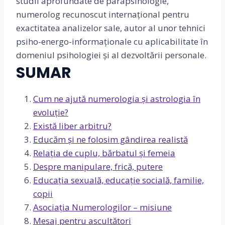
studii aprofundate de parapsihologie,
numerolog recunoscut internațional pentru
exactitatea analizelor sale, autor al unor tehnici
psiho-energo-informaţionale cu aplicabilitate în
domeniul psihologiei şi al dezvoltării personale.
SUMAR
Cum ne ajută numerologia și astrologia în
evoluție?
Există liber arbitru?
Educăm și ne folosim gândirea realistă
Relația de cuplu, bărbatul și femeia
Despre manipulare, frică, putere
Educația sexuală, educație socială, familie,
copii
Asociația Numerologilor – misiune
Mesaj pentru ascultători