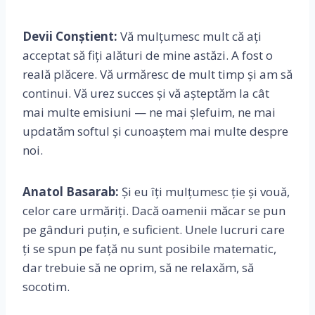
Devii Conștient:
Vă mulțumesc mult că ați
acceptat să fiți alături de mine astăzi. A fost o
reală plăcere. Vă urmăresc de mult timp și am să
continui. Vă urez succes și vă așteptăm la cât
mai multe emisiuni — ne mai șlefuim, ne mai
updatăm softul și cunoaștem mai multe despre
noi.
Anatol Basarab:
Și eu îți mulțumesc ție și vouă,
celor care urmăriți. Dacă oamenii măcar se pun
pe gânduri puțin, e suficient. Unele lucruri care
ți se spun pe față nu sunt posibile matematic,
dar trebuie să ne oprim, să ne relaxăm, să
socotim.