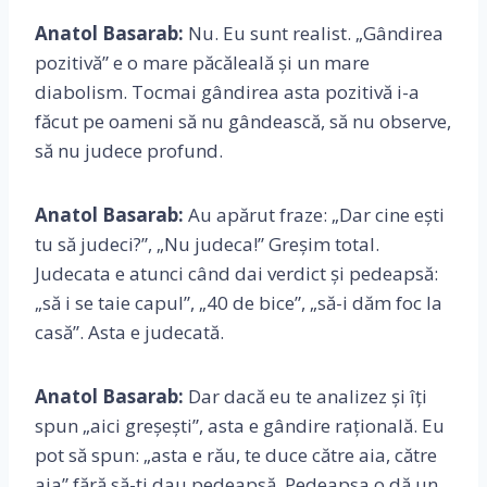
Anatol Basarab:
Nu. Eu sunt realist. „Gândirea
pozitivă” e o mare păcăleală și un mare
diabolism. Tocmai gândirea asta pozitivă i-a
făcut pe oameni să nu gândească, să nu observe,
să nu judece profund.
Anatol Basarab:
Au apărut fraze: „Dar cine ești
tu să judeci?”, „Nu judeca!” Greșim total.
Judecata e atunci când dai verdict și pedeapsă:
„să i se taie capul”, „40 de bice”, „să-i dăm foc la
casă”. Asta e judecată.
Anatol Basarab:
Dar dacă eu te analizez și îți
spun „aici greșești”, asta e gândire rațională. Eu
pot să spun: „asta e rău, te duce către aia, către
aia” fără să-ți dau pedeapsă. Pedeapsa o dă un